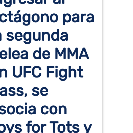
ctágono para
a segunda
elea de MMA
n UFC Fight
ass, se
socia con
oys for Tots y