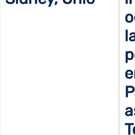
o
l
p
e
P
a
T