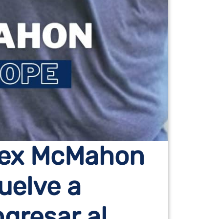
ex McMahon
uelve a
ngresar al