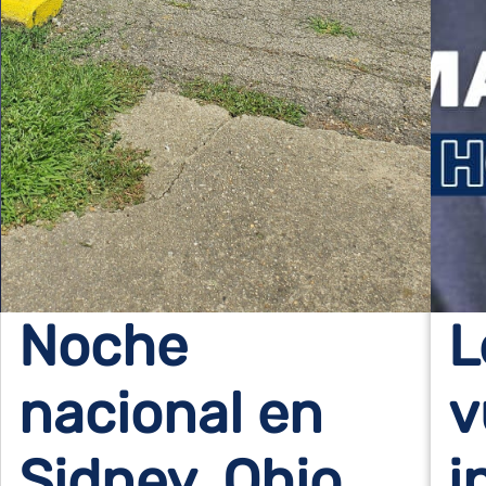
Noche
L
nacional en
v
Sidney, Ohio
i