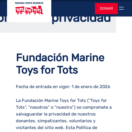
Saltar
Juguetes para
Hogar
DONAR
al
Buscar
olítica de privacidad
contenido
Fundación Marine
Toys for Tots
Fecha de entrada en vigor: 1 de enero de 2026
La Fundación Marine Toys for Tots (“Toys for
Tots”, “nosotros” o “nuestro”) se compromete a
salvaguardar la privacidad de nuestros
donantes, simpatizantes, voluntarios y
visitantes del sitio web. Esta Política de