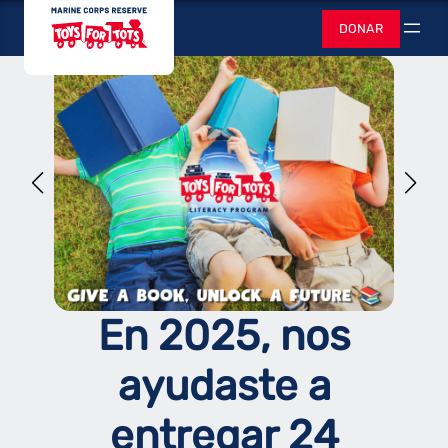
Saltar
Juguetes para
DONAR
al
Buscar
contenido
En 2025, nos
ayudaste a
entregar 24