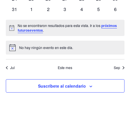
de
eventos
eventos
eventos
eventos
eventos
eventos
eventos
0
0
0
0
0
0
0
31
1
2
3
4
5
6
eventos
eventos
eventos
eventos
eventos
eventos
eventos
Eve
No se encontraron resultados para esta vista.
Ir a los
próximos
Aviso
futuroseventos
.
No hay ningún evento en este día.
Aviso
Jul
Este mes
Sep
Suscríbete al calendario