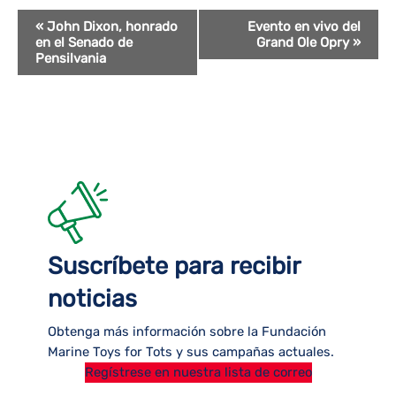
Evento
«
John Dixon, honrado
Evento en vivo del
en el Senado de
Grand Ole Opry
»
Navegación
Pensilvania
Suscríbete para recibir
noticias
Obtenga más información sobre la Fundación
Marine Toys for Tots y sus campañas actuales.
Regístrese en nuestra lista de correo