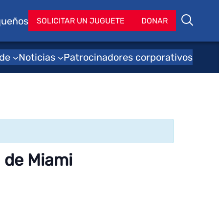
queños
Bu
SOLICITAR UN JUGUETE
DONAR
Buscar
 de
Noticias
Patrocinadores corporativos
a de Miami