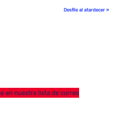
Desfile al atardecer
»
e en nuestra lista de correo