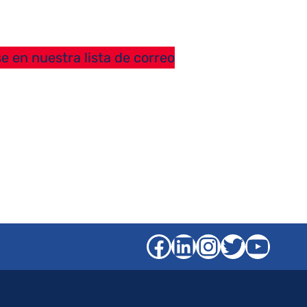
e en nuestra lista de correo
Facebook
LinkedIn
Instagra
Gorjeo
YouT