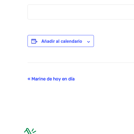
Añadir al calendario
Evento
«
Marine de hoy en día
Navegación