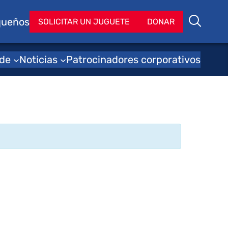
queños
Bu
SOLICITAR UN JUGUETE
DONAR
Buscar
 de
Noticias
Patrocinadores corporativos