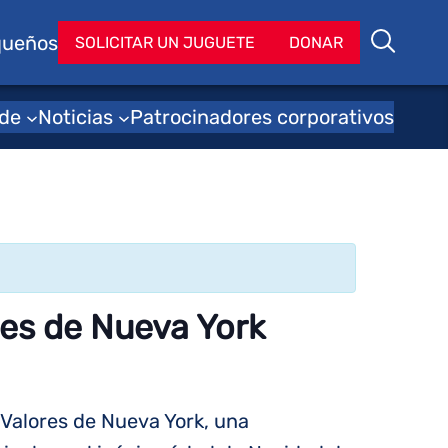
queños
Bu
SOLICITAR UN JUGUETE
DONAR
Buscar
 de
Noticias
Patrocinadores corporativos
res de Nueva York
 Valores de Nueva York, una