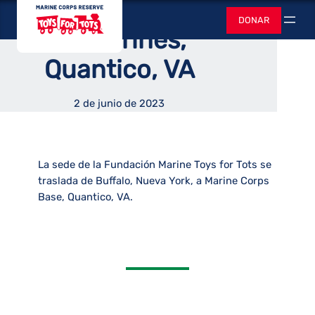
a la base del Cuerpo
Saltar
Juguetes para
DONAR
al
Buscar
de Marines,
contenido
Quantico, VA
2 de junio de 2023
La sede de la Fundación Marine Toys for Tots se
traslada de Buffalo, Nueva York, a Marine Corps
Base, Quantico, VA.