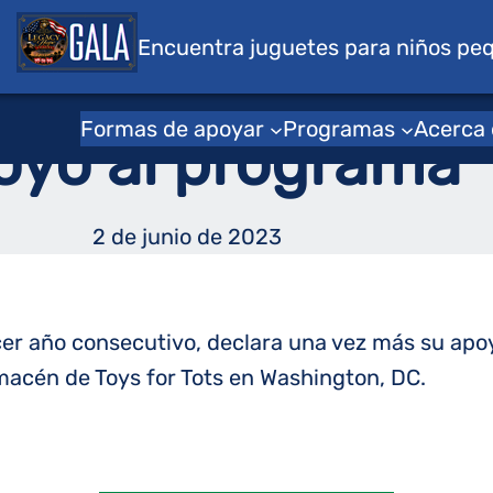
s para niños
Encuentra juguetes para niños pe
 Michelle Obama
Formas de apoyar
Programas
Acerca
oyo al programa
2 de junio de 2023
er año consecutivo, declara una vez más su apoy
lmacén de Toys for Tots en Washington, DC.