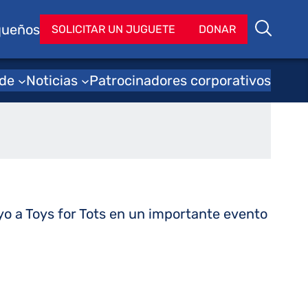
queños
Bu
SOLICITAR UN JUGUETE
DONAR
Buscar
 continuó su
 de
Noticias
Patrocinadores corporativos
o a Toys for Tots en un importante evento