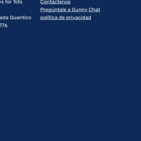
s for Tots
Contáctenos
Pregúntale a Gunny Chat
rada Quantico
política de privacidad
1776