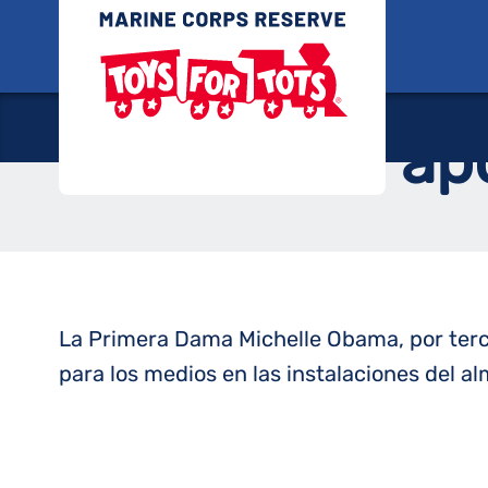
Saltar
Juguete
al
La Primera Dama
contenido
ap
La Primera Dama Michelle Obama, por terc
para los medios en las instalaciones del a