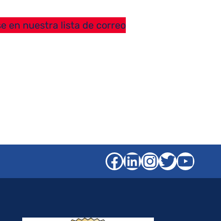
e en nuestra lista de correo
Facebook
LinkedIn
Instagra
Gorjeo
YouT