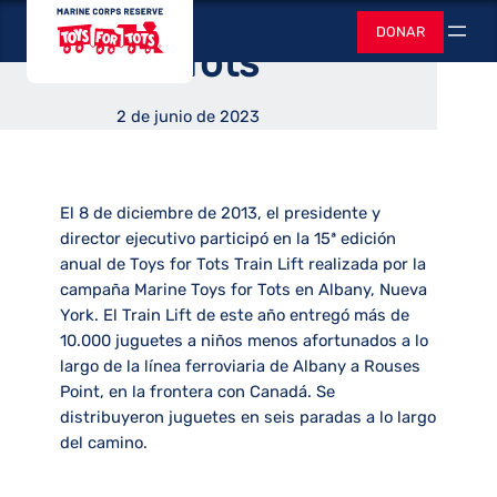
de Trenes de Toys
Saltar
Juguetes para
DONAR
al
Buscar
for Tots
contenido
2 de junio de 2023
El 8 de diciembre de 2013, el presidente y
director ejecutivo participó en la 15ª edición
anual de Toys for Tots Train Lift realizada por la
campaña Marine Toys for Tots en Albany, Nueva
York. El Train Lift de este año entregó más de
10.000 juguetes a niños menos afortunados a lo
largo de la línea ferroviaria de Albany a Rouses
Point, en la frontera con Canadá. Se
distribuyeron juguetes en seis paradas a lo largo
del camino.