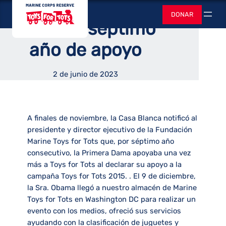
Michelle Obama
Saltar
Juguetes para
DONAR
al
Buscar
anuncia séptimo
contenido
año de apoyo
2 de junio de 2023
A finales de noviembre, la Casa Blanca notificó al
presidente y director ejecutivo de la Fundación
Marine Toys for Tots que, por séptimo año
consecutivo, la Primera Dama apoyaba una vez
más a Toys for Tots al declarar su apoyo a la
campaña Toys for Tots 2015. . El 9 de diciembre,
la Sra. Obama llegó a nuestro almacén de Marine
Toys for Tots en Washington DC para realizar un
evento con los medios, ofreció sus servicios
ayudando con la clasificación de juguetes y