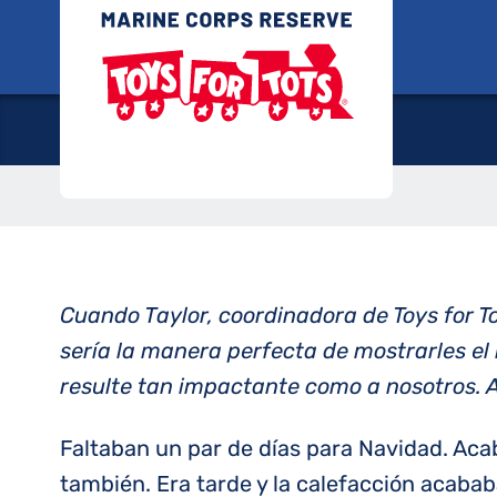
Saltar
Juguete
al
contenido
Cuando Taylor, coordinadora de Toys for T
sería la manera perfecta de mostrarles e
resulte tan impactante como a nosotros. A
Faltaban un par de días para Navidad. Aca
también. Era tarde y la calefacción acaba