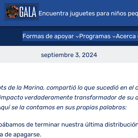
s para niños
Encuentra juguetes para niños pe
Historias de juguetes para niños
El regalo perfect
Formas de apoyar
Programas
Acerca
septiembre 3, 2024
ots de la Marina, compartió lo que sucedió en e
l impacto verdaderamente transformador de su a
quí se la contamos en sus propias palabras:
bábamos de terminar nuestra última distribución.
ba de apagarse.