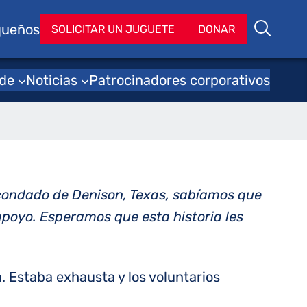
queños
Bu
SOLICITAR UN JUGUETE
DONAR
Buscar
o
 de
Noticias
Patrocinadores corporativos
l condado de Denison, Texas, sabíamos que
poyo. Esperamos que esta historia les
 Estaba exhausta y los voluntarios