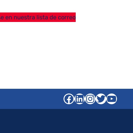
e en nuestra lista de correo
Facebook
LinkedIn
Instagra
Gorjeo
YouT