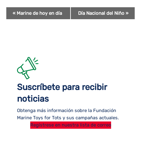
Evento
«
Marine de hoy en día
Día Nacional del Niño
»
Navegación
Suscríbete para recibir
noticias
Obtenga más información sobre la Fundación
Marine Toys for Tots y sus campañas actuales.
Regístrese en nuestra lista de correo