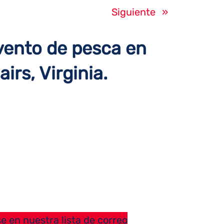
Siguiente
»
vento de pesca en
airs, Virginia.
e en nuestra lista de correo