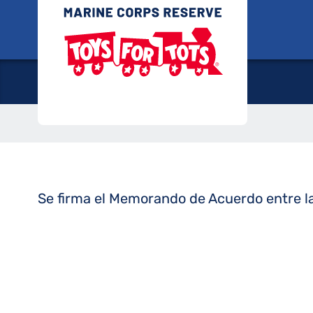
Saltar
Juguete
al
Memorand
contenido
Se firma el Memorando de Acuerdo entre la