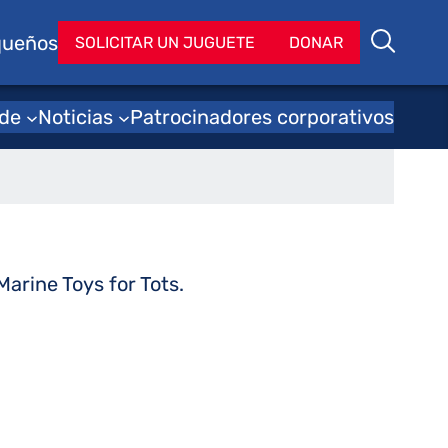
queños
Bu
SOLICITAR UN JUGUETE
DONAR
Buscar
rmado
 de
Noticias
Patrocinadores corporativos
arine Toys for Tots.