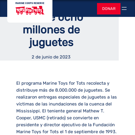
recopiló y distribuyó
Saltar
Juguetes para
DONAR
al
Buscar
más de ocho
contenido
millones de
juguetes
2 de junio de 2023
El programa Marine Toys for Tots recolecta y
distribuye más de 8.000.000 de juguetes. Se
realizaron entregas especiales de juguetes a las
víctimas de las inundaciones de la cuenca del
Mississippi. El teniente general Mathew T.
Cooper, USMC (retirado) se convierte en
presidente y director ejecutivo de la Fundación
Marine Toys for Tots el 1 de septiembre de 1993.