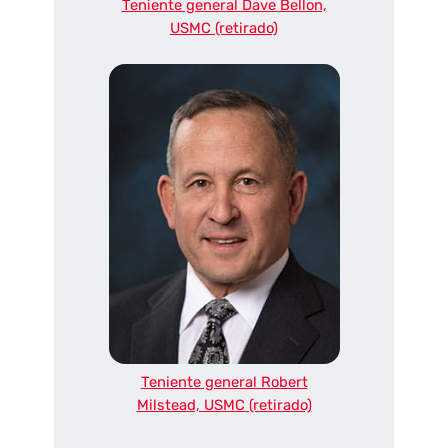
Teniente general Dave Bellon,
USMC (retirado)
Teniente general Robert
Milstead, USMC (retirado)