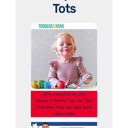
Tots
Niño pequeño del año
Apoya a Marine Toys for Tots
este año. ¡Haz clic aquí para
saber más!