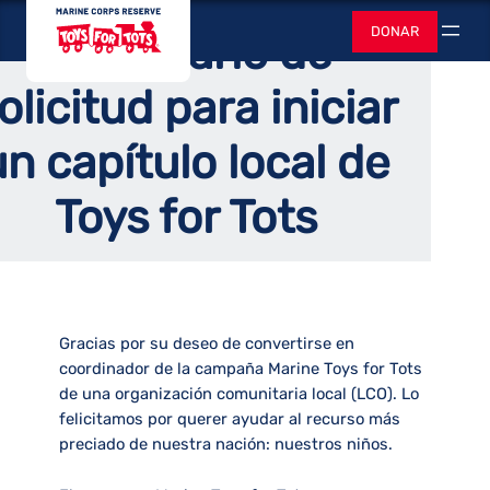
Saltar
Hogar
/
Apoyanos
/
Iniciar un capítulo local
Juguetes para
DONAR
Formulario de
al
Buscar
contenido
olicitud para iniciar
un capítulo local de
Toys for Tots
Gracias por su deseo de convertirse en
coordinador de la campaña Marine Toys for Tots
de una organización comunitaria local (LCO). Lo
felicitamos por querer ayudar al recurso más
preciado de nuestra nación: nuestros niños.