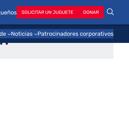
queños
Bu
SOLICITAR UN JUGUETE
DONAR
Buscar
 de
Noticias
Patrocinadores corporativos
ón