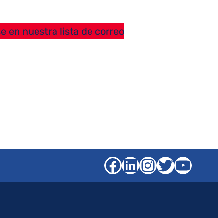
e en nuestra lista de correo
Facebook
LinkedIn
Instagra
Gorjeo
YouT