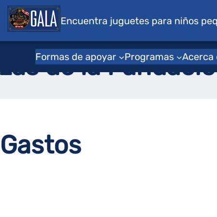
s para niños
Encuentra juguetes para niños pe
Hogar
/
Noticias
/
Rincón del director
Formas de apoyar
Programas
Acerca
zas de la Fundaci
 Gastos