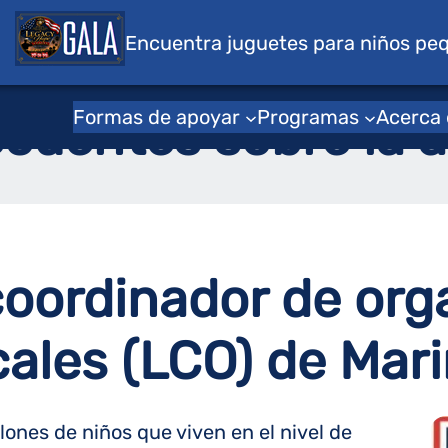
s para niños
Encuentra juguetes para niños pe
Hogar
/
Apoyanos
/
Iniciar un capítulo local
Formas de apoyar
Programas
Acerca
cuentes sobre la a
coordinador de org
ales (LCO) de Mari
nes de niños que viven en el nivel de