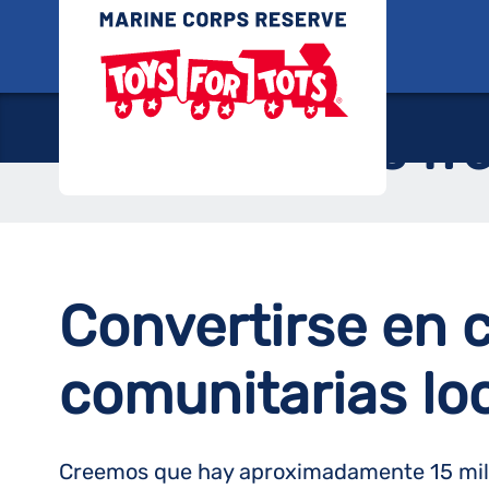
Saltar
Juguete
al
contenido
Preguntas fre
Convertirse en 
comunitarias loc
Creemos que hay aproximadamente 15 millo