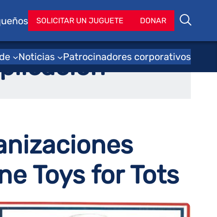
queños
Bu
SOLICITAR UN JUGUETE
DONAR
Buscar
 de
Noticias
Patrocinadores corporativos
plicación
anizaciones
ne Toys for Tots